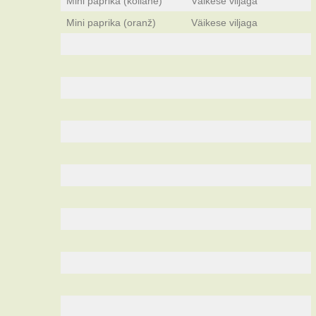
Mini paprika (kollane)
Väikese viljaga
Mini paprika (oranž)
Väikese viljaga