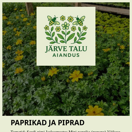
PAPRIKAD JA PIPRAD
Tomatid: Sordi nimi Iseloomustus Mini paprika (punane) Väikese